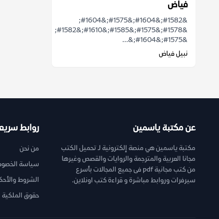
فياض
&#1582;&#1604;&#1575;&#1604;
&#1578;&#1575;&#1585;&#1610;&#1582;
&#1575;&#1604;&...
نبيل فياض
عن مكتبة ياسمين
روابط سريع
مكتبة ياسمين هي منصة إلكترونية لـ تحميل الكتب
من نحن
مجانا العربية والمترجمة والروايات والقصص وغيرها
سياسة الخصوص
من كتب مجانية pdf فى جميع المجالات بأسرع
الشروط والأحك
سيرفرات وروابط مباشرة و قراءة كتب اونلاين.
حقوق الملكية ا