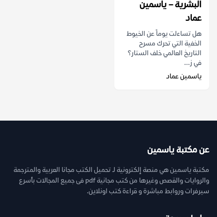
البشرية – ياسمين
عماد
هل تساءلت يوماً عن الخيوط
الخفية التي تحرك مسرح
التاريخ العالمي خلف الستار؟
في ز...
ياسمين عماد
عن مكتبة ياسمين
مكتبة ياسمين هي منصة إلكترونية لـ تحميل الكتب مجانا العربية والمترجمة
والروايات والقصص وغيرها من كتب مجانية pdf فى جميع المجالات بأسرع
سيرفرات وروابط مباشرة و قراءة كتب اونلاين.