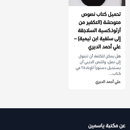
تحميل كتاب نصوص
متوحشة (التكفير من
أرثوذكسية السلاجقة
إلى سلفية ابن تيمية) –
علي أحمد الديري
هل يمكن للكلمة أن تتحول
إلى نصل، وللنص الديني أن
يستحيل دستوراً للإبادة؟ في
كتاب...
علي أحمد الديري
عن مكتبة ياسمين