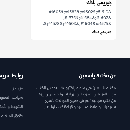
جيريمي بلاك
&#1610;&#1602;&#1583;&#1605;
&#1607;&#1584;&#1575;
&#1575;&#1604;&#1603;&#1578;&...
جيريمي بلاك
عن مكتبة ياسمين
روابط سريع
مكتبة ياسمين هي منصة إلكترونية لـ تحميل الكتب
من نحن
مجانا العربية والمترجمة والروايات والقصص وغيرها
سياسة الخصوص
من كتب مجانية pdf فى جميع المجالات بأسرع
الشروط والأحك
سيرفرات وروابط مباشرة و قراءة كتب اونلاين.
حقوق الملكية ا