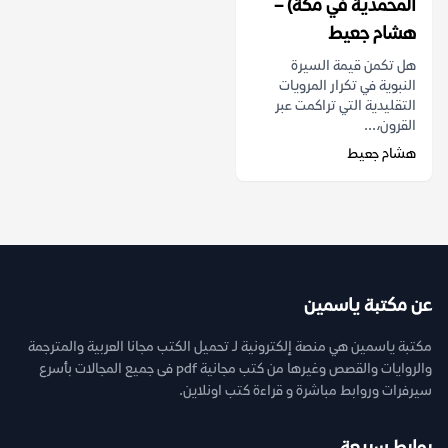
المحمدية في مكة) –
هشام جعيط
هل تكمن قيمة السيرة
النبوية في تكرار المرويات
التقليدية التي تراكمت عبر
القرون،...
هشام جعيط
عن مكتبة ياسمين
مكتبة ياسمين هي منصة إلكترونية لـ تحميل الكتب مجانا العربية والمترجمة
والروايات والقصص وغيرها من كتب مجانية pdf فى جميع المجالات بأسرع
سيرفرات وروابط مباشرة و قراءة كتب اونلاين.