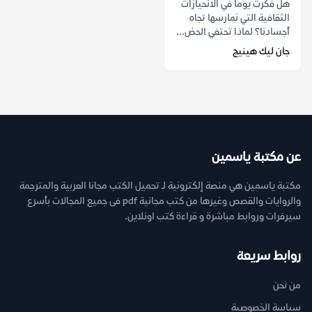
هل فكرت يوماً في الانحيازات
الثقافية التي نمارسها تجاه
أجسادنا؟ لماذا تحتفي الحض...
جان ليك هينيج
عن مكتبة ياسمين
مكتبة ياسمين هي منصة إلكترونية لـ تحميل الكتب مجانا العربية والمترجمة
والروايات والقصص وغيرها من كتب مجانية pdf فى جميع المجالات بأسرع
سيرفرات وروابط مباشرة و قراءة كتب اونلاين.
روابط سريعة
من نحن
سياسة الخصوصية