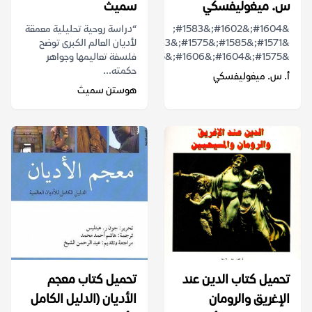
س. ميغوليفسكي
سميث
&#1604;&#1602;&#1583;
“دراسة روحية تحليلية معمقة
&#1571;&#1585;&#1575;&#1583;
لأديان العالم الكبرى توضح
&#1575;&#1604;&#1606;&#1575;&...
فلسفة تعاليمها وجواهر
حكمته...
أ. س. ميغوليفسكي
هوستن سميث
تحميل كتاب الدين عند
تحميل كتاب معجم
الإغريق والرومان
الأديان (الدليل الكامل