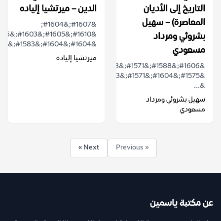
التاريخ إلى الأديان
الدين – ميرتشيا إلياده
المعاصرة) – سهيل
&#1607;&#1604;
بشروئي ومرداد
&#1604;&#1604;&#1583;&#1610;&#1606;...
مسعودي
ميرتشيا إلياده
&#1606;&#1588;&#1571;&#1578;
&#1575;&#1604;&#1571;&#1583;&#1610;&#1575;&#1606;
&...
سهيل بشروئي ومرداد
مسعودي
Next »
« Previous
عن مكتبة ياسمين