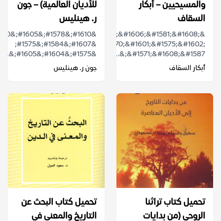
والمسيحيين – أبكار
للأديان العالمية) – جون
السقاف
ر. هينليس
&ldquo;&#1606;&#1581;&#1608;
&#1607;&#1584;&#1575;
&#1570;&#1601;&#1575;&#1602;
&#1575;&#1604;&#1605;&...
&#1571;&#1608;&#1587;&...
أبكار السقاف
جون ر. هينليس
تحميل كتاب تراثنا
تحميل كتاب البحث عن
الروحي (من بدايات
التاريخ والمعنى في