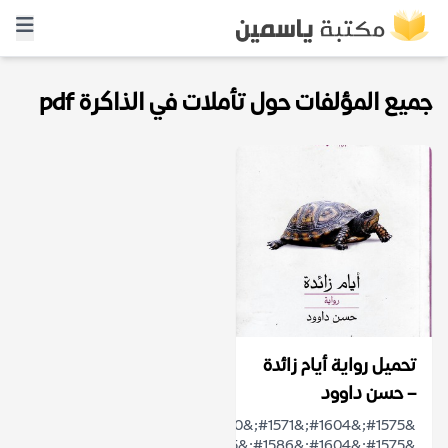
جميع المؤلفات حول تأملات في الذاكرة pdf
تحميل رواية أيام زائدة
– حسن داوود
&#1575;&#1604;&#1571;&#1610;&#1575;&#1605;
&#1575;&#1604;&#1586;&#1575;&#1574;&#...