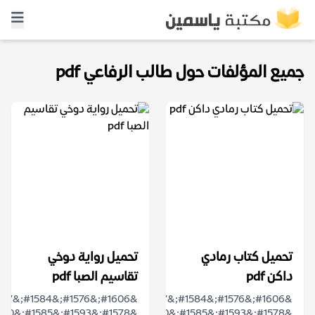
جميع المؤلفات حول طالب الرفاعي pdf
تحميل كتاب رمادي
تحميل رواية دوخي
داكن pdf
تقاسيم الصبا pdf
&#1606;&#1576;&#1584;&#1577;
&#1578;&#1593;&#1585;&#1610;&#1601;&#1610;&#1577;