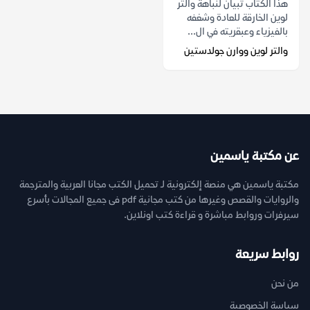
هذا الكتاب تبيان لنباهة والتر
لوين الخارقة للعادة وشغفه
بالفيزياء وعبقريته في ال...
والتر لوين ووارن جولدستين
عن مكتبة ياسمين
مكتبة ياسمين هي منصة إلكترونية لـ تحميل الكتب مجانا العربية والمترجمة
والروايات والقصص وغيرها من كتب مجانية pdf فى جميع المجالات بأسرع
سيرفرات وروابط مباشرة و قراءة كتب اونلاين.
روابط سريعة
من نحن
سياسة الخصوصية