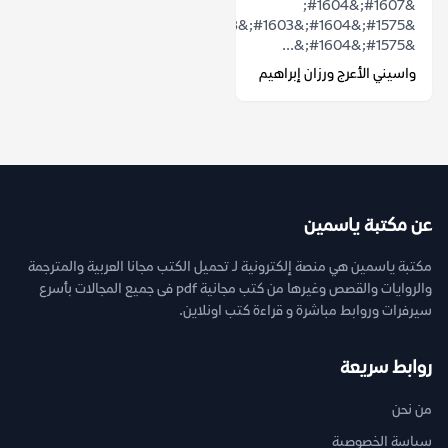
&#1607;&#1604;
&#1575;&#1604;&#1603;&#1578;&#1575;&#1576;&#1577;
&#1575;&#1604;&...
واسيني الأعرج ورزان إبراهيم
عن مكتبة ياسمين
مكتبة ياسمين هي منصة إلكترونية لـ تحميل الكتب مجانا العربية والمترجمة
والروايات والقصص وغيرها من كتب مجانية pdf فى جميع المجالات بأسرع
سيرفرات وروابط مباشرة و قراءة كتب اونلاين.
روابط سريعة
من نحن
سياسة الخصوصية