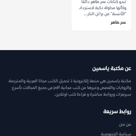
تبدو كتابات عمر طاهر دائمًا
وكأنها محاولة ذكية لاسترداد
"الأنسنة" من براثن التار...
عمر طاهر
عن مكتبة ياسمين
مكتبة ياسمين هي منصة إلكترونية لـ تحميل الكتب مجانا العربية والمترجمة
والروايات والقصص وغيرها من كتب مجانية pdf فى جميع المجالات بأسرع
سيرفرات وروابط مباشرة و قراءة كتب اونلاين.
روابط سريعة
من نحن
سياسة الخصوصية