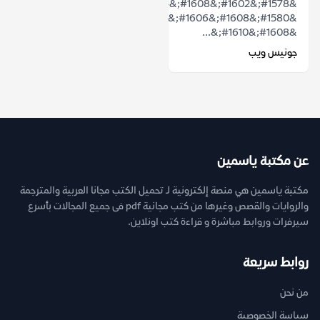
&#1578;&#1602;&#1608;&#1604;
&#1580;&#1608;&#1606;&#1610;&#1587;
&#1608;&#1610;&...
جونيس ويب
عن مكتبة ياسمين
مكتبة ياسمين هي منصة إلكترونية لـ تحميل الكتب مجانا العربية والمترجمة
والروايات والقصص وغيرها من كتب مجانية pdf فى جميع المجالات بأسرع
سيرفرات وروابط مباشرة و قراءة كتب اونلاين.
روابط سريعة
من نحن
سياسة الخصوصية