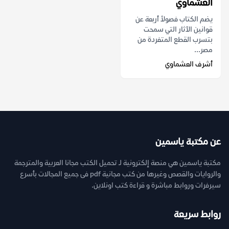
العشماوي
يضم الكتاب فصولاً أربعة عن
قوانين الآثار التي سمحت
بتسرب القطع المتفردة من
مصر...
أشرف العشماوي
عن مكتبة ياسمين
مكتبة ياسمين هي منصة إلكترونية لـ تحميل الكتب مجانا العربية والمترجمة
والروايات والقصص وغيرها من كتب مجانية pdf فى جميع المجالات بأسرع
سيرفرات وروابط مباشرة و قراءة كتب اونلاين.
روابط سريعة