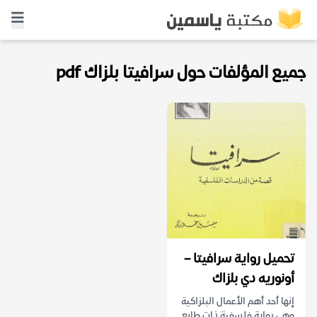
جميع المؤلفات حول سرافيتا بلزاك pdf
تحميل رواية سرافيتا –
أونوريه دي بلزاك
إنها أحد أهم الأعمال البلزاكية
وهى رواية فلسفية ذات طابع