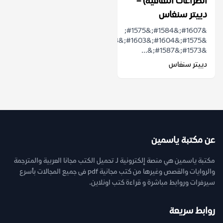
الصراعات الثقافية) –
دييتر سنغاس
&#1607;&#1584;&#1575;
&#1575;&#1604;&#1603;&#1578;&#1575;&#1576;
&#1573;&#1587;&...
دييتر سنغاس
عن مكتبة ياسمين
مكتبة ياسمين هي منصة إلكترونية لـ تحميل الكتب مجانا العربية والمترجمة
والروايات والقصص وغيرها من كتب مجانية pdf فى جميع المجالات بأسرع
سيرفرات وروابط مباشرة و قراءة كتب اونلاين.
روابط سريعة