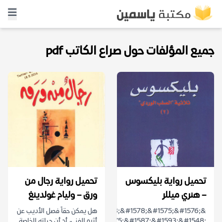
جميع المؤلفات حول صراع الكاتب pdf
تحميل رواية بليكسوس
تحميل رواية رجال من
– هنري ميللر
ورق – وليام غولدينغ
&ldquo;&#1603;&#1578;&#1575;&#1576;
هل يمكن حقاً فصل الأديب عن
&#1588;&#1575;&#1587;&#1593;&#1548;
أثره الفني، أم أن حياته الخاصة