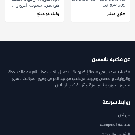
&#1605;&...
هي مجرد "مسودة" أخرى ي...
هنري ميللر
وليام غولدينغ
عن مكتبة ياسمين
مكتبة ياسمين هي منصة إلكترونية لـ تحميل الكتب مجانا العربية والمترجمة
والروايات والقصص وغيرها من كتب مجانية pdf فى جميع المجالات بأسرع
سيرفرات وروابط مباشرة و قراءة كتب اونلاين.
روابط سريعة
من نحن
سياسة الخصوصية
الشروط والأحكام