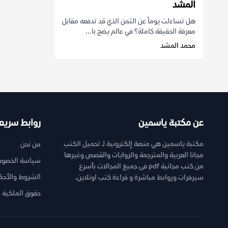
المشد
هل تساءلت يوماً عن الثمن الذي قد تدفعه مقابل
معرفة الحقيقة كاملة؟ في عالم يضج با...
محمد المشد
عن مكتبة ياسمين
روابط سريع
مكتبة ياسمين هي منصة إلكترونية لـ تحميل الكتب
من نحن
مجانا العربية والمترجمة والروايات والقصص وغيرها
سياسة الخصوص
من كتب مجانية pdf فى جميع المجالات بأسرع
الشروط والأحك
سيرفرات وروابط مباشرة و قراءة كتب اونلاين.
حقوق الملكية ا