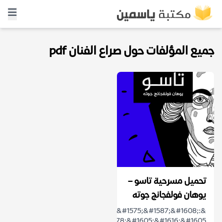
جميع المؤلفات حول صراع الفنان pdf
تحميل مسرحية تاسو –
يوهان فولفجانج جوته
&laquo;&#1578;&#1575;&#1587;&#1608;:
&#1571;&#1614;&#1578;&#1605;&#1616;&#1605;...