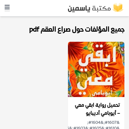
جميع المؤلفات حول صراع العقم pdf
تحميل رواية ابقي معي
– أيوبامي أديبايو
&#1607;&#1604;
&#1610;&#1605;&#1603;&#1606;