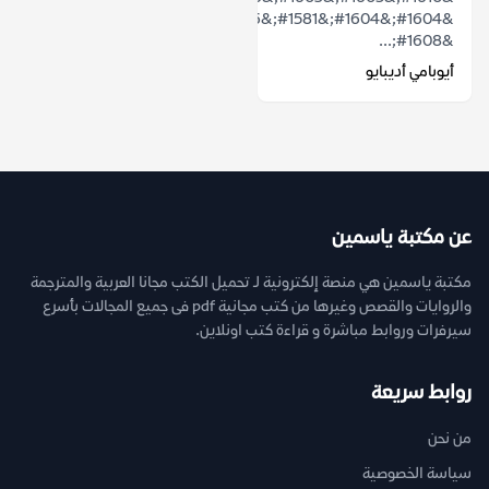
&#1604;&#1604;&#1581;&#1576;
&#1608;...
أيوبامي أديبايو
عن مكتبة ياسمين
مكتبة ياسمين هي منصة إلكترونية لـ تحميل الكتب مجانا العربية والمترجمة
والروايات والقصص وغيرها من كتب مجانية pdf فى جميع المجالات بأسرع
سيرفرات وروابط مباشرة و قراءة كتب اونلاين.
روابط سريعة
من نحن
سياسة الخصوصية