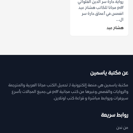
رواية حارة سر الدين الفلواتي
pdf مجانا للكاتب هشام عيد
انغمس في أعماق حارة سر
ال...
هشام عيد
عن مكتبة ياسمين
مكتبة ياسمين هي منصة إلكترونية لـ تحميل الكتب مجانا العربية والمترجمة
والروايات والقصص وغيرها من كتب مجانية pdf فى جميع المجالات بأسرع
سيرفرات وروابط مباشرة و قراءة كتب اونلاين.
روابط سريعة
من نحن