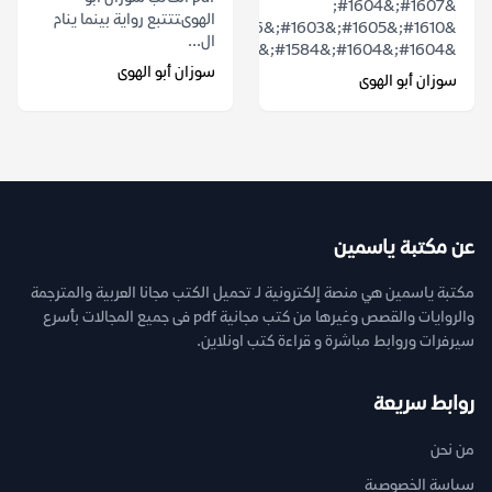
&#1607;&#1604;
الهوىتتتبع رواية بينما ينام
&#1610;&#1605;&#1603;&#1606;
ال...
&#1604;&#1604;&#1584;&#1575;&#1603;&...
سوزان أبو الهوى
سوزان أبو الهوى
عن مكتبة ياسمين
مكتبة ياسمين هي منصة إلكترونية لـ تحميل الكتب مجانا العربية والمترجمة
والروايات والقصص وغيرها من كتب مجانية pdf فى جميع المجالات بأسرع
سيرفرات وروابط مباشرة و قراءة كتب اونلاين.
روابط سريعة
من نحن
سياسة الخصوصية