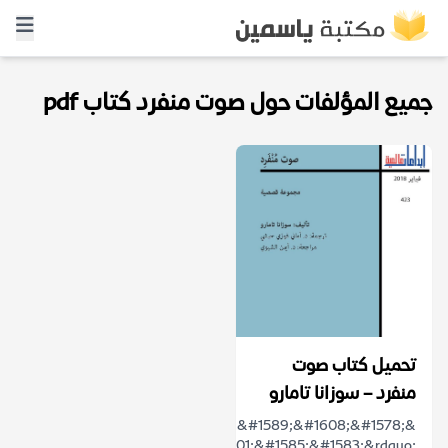
جميع المؤلفات حول صوت منفرد كتاب pdf
تحميل كتاب صوت
منفرد – سوزانا تامارو
&ldquo;&#1589;&#1608;&#1578;
&#1605;&#1606;&#1601;&#1585;&#1583;&rdquo;