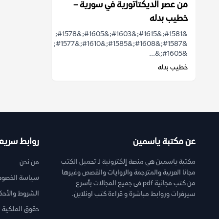
من عصر الديكتاتورية في سورية –
خطيب بدله
&#1581;&#1615;&#1603;&#1605;&#1578;
&#1587;&#1608;&#1585;&#1610;&#1577;
&#1605;&...
خطيب بدله
عن مكتبة ياسمين
روابط سريع
مكتبة ياسمين هي منصة إلكترونية لـ تحميل الكتب
من نحن
مجانا العربية والمترجمة والروايات والقصص وغيرها
سياسة الخصوص
من كتب مجانية pdf فى جميع المجالات بأسرع
الشروط والأحك
سيرفرات وروابط مباشرة و قراءة كتب اونلاين.
حقوق الملكية ا