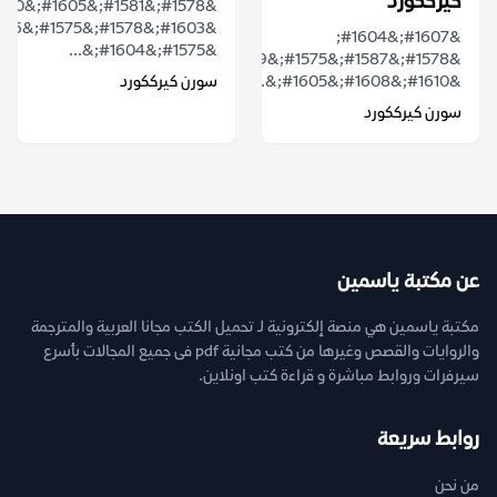
كيرككورد
&#1607;&#1604;
&#1575;&#1604;&...
&#1578;&#1587;&#1575;&#1569;&#1604;&#1578;
&#1610;&#1608;&#1605;&...
سورن كيرككورد
سورن كيرككورد
عن مكتبة ياسمين
مكتبة ياسمين هي منصة إلكترونية لـ تحميل الكتب مجانا العربية والمترجمة
والروايات والقصص وغيرها من كتب مجانية pdf فى جميع المجالات بأسرع
سيرفرات وروابط مباشرة و قراءة كتب اونلاين.
روابط سريعة
من نحن