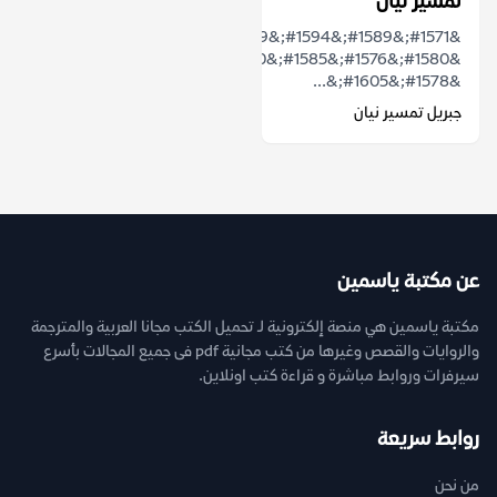
تمسير نيان
&#1571;&#1589;&#1594;&#1609;
&#1580;&#1576;&#1585;&#1610;&#1604;
&#1578;&#1605;&...
جبريل تمسير نيان
عن مكتبة ياسمين
مكتبة ياسمين هي منصة إلكترونية لـ تحميل الكتب مجانا العربية والمترجمة
والروايات والقصص وغيرها من كتب مجانية pdf فى جميع المجالات بأسرع
سيرفرات وروابط مباشرة و قراءة كتب اونلاين.
روابط سريعة
من نحن