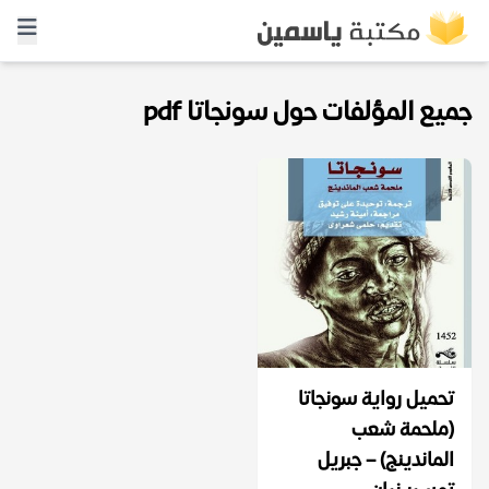
جميع المؤلفات حول سونجاتا pdf
تحميل رواية سونجاتا
(ملحمة شعب
الماندينج) – جبريل