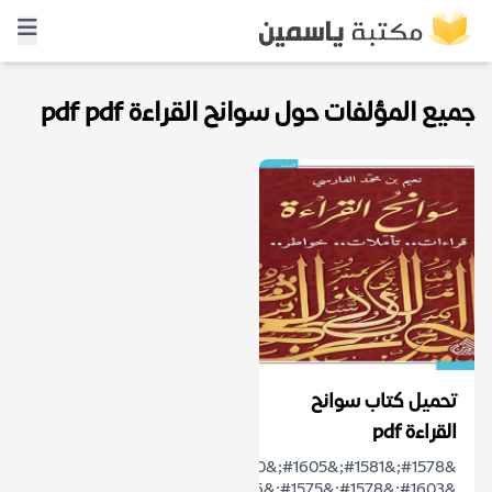
جميع المؤلفات حول سوانح القراءة pdf pdf
تحميل كتاب سوانح
القراءة pdf
&#1578;&#1581;&#1605;&#1610;&#1604;
&#1603;&#1578;&#1575;&#1576;