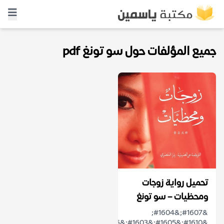
جميع المؤلفات حول سو تونغ pdf
تحميل رواية زوجات
ومحظيات – سو تونغ
&#1607;&#1604;
&#1610;&#1605;&#1603;&#1606;