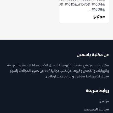
&#1604;&#1576;&#1610;&#1578;
&#1608;...
سو تونغ
عن مكتبة ياسمين
مكتبة ياسمين هي منصة إلكترونية لـ تحميل الكتب مجانا العربية والمترجمة
والروايات والقصص وغيرها من كتب مجانية pdf فى جميع المجالات بأسرع
سيرفرات وروابط مباشرة و قراءة كتب اونلاين.
روابط سريعة
من نحن
سياسة الخصوصية