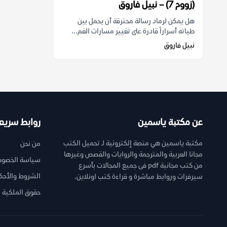
(زووم 7) – نبيل فاروق
هل يمكن لرماد رسالة محترقة أن يحمل بين
طياته أسراراً قادرة على تغيير مسارات الغم...
نبيل فاروق
عن مكتبة ياسمين
روابط سريع
مكتبة ياسمين هي منصة إلكترونية لـ تحميل الكتب
من نحن
مجانا العربية والمترجمة والروايات والقصص وغيرها
سياسة الخصوص
من كتب مجانية pdf فى جميع المجالات بأسرع
الشروط والأحك
سيرفرات وروابط مباشرة و قراءة كتب اونلاين.
حقوق الملكية ا