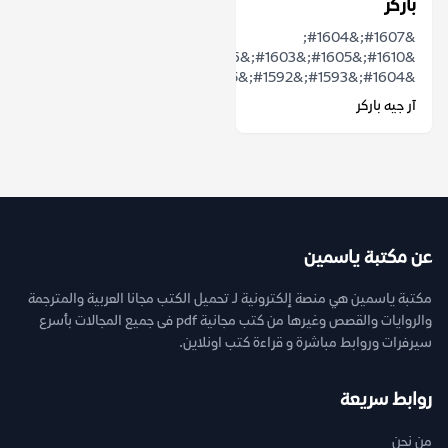
باركر
&#1607;&#1604;
&#1610;&#1605;&#1603;&#1606;
&#1604;&#1593;&#1592;&#1575;&#1605;...
آر جيه باركر
عن مكتبة ياسمين
مكتبة ياسمين هي منصة إلكترونية لـ تحميل الكتب مجانا العربية والمترجمة
والروايات والقصص وغيرها من كتب مجانية pdf فى جميع المجالات بأسرع
سيرفرات وروابط مباشرة و قراءة كتب اونلاين.
روابط سريعة
من نحن