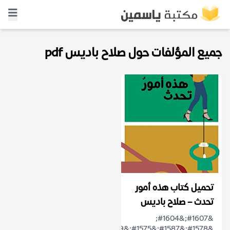
جميع المؤلفات حول صلاح باديس pdf
تحميل كتاب هذه أمور
تحدث – صلاح باديس
&#1607;&#1604;
&#1578;&#1587;&#1575;&#1569;&#1604;&#1578;