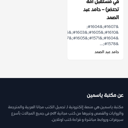
في مستقبل أمة
تحتضر) – حامد عبد
الصمد
&#1607;&#1604;
&#1610;&#1605;&#1603;&#1606;
&#1604;&#1571;&#1605;&#1577;
&#1578;...
حامد عبد الصمد
عن مكتبة ياسمين
مكتبة ياسمين هي منصة إلكترونية لـ تحميل الكتب مجانا العربية والمترجمة
والروايات والقصص وغيرها من كتب مجانية pdf فى جميع المجالات بأسرع
سيرفرات وروابط مباشرة و قراءة كتب اونلاين.