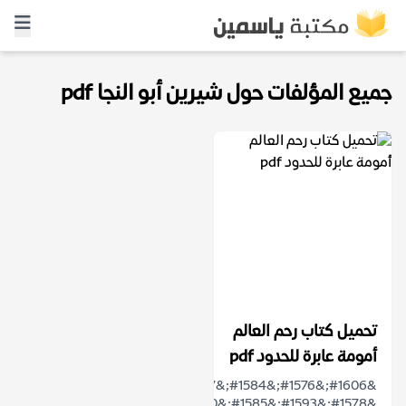
جميع المؤلفات حول شيرين أبو النجا pdf
تحميل كتاب رحم العالم
أمومة عابرة للحدود pdf
&#1606;&#1576;&#1584;&#1577;
&#1578;&#1593;&#1585;&#1610;&#1601;&#1610;&#1577;