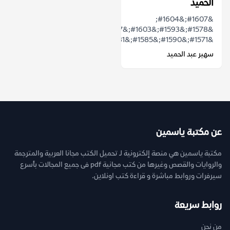
الحميد
&#1607;&#1604;
&#1578;&#1593;&#1603;&#1587;
&#1571;&#1590;&#1585;&#1581;&#1577;...
سهير عبد الحميد
عن مكتبة ياسمين
مكتبة ياسمين هي منصة إلكترونية لـ تحميل الكتب مجانا العربية والمترجمة
والروايات والقصص وغيرها من كتب مجانية pdf فى جميع المجالات بأسرع
سيرفرات وروابط مباشرة و قراءة كتب اونلاين.
روابط سريعة
من نحن