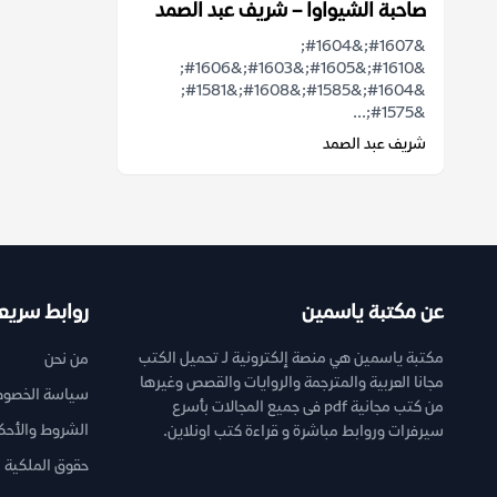
صاحبة الشيواوا – شريف عبد الصمد
&#1607;&#1604;
&#1610;&#1605;&#1603;&#1606;
&#1604;&#1585;&#1608;&#1581;
&#1575;...
شريف عبد الصمد
عن مكتبة ياسمين
روابط سريع
مكتبة ياسمين هي منصة إلكترونية لـ تحميل الكتب
من نحن
مجانا العربية والمترجمة والروايات والقصص وغيرها
سياسة الخصوص
من كتب مجانية pdf فى جميع المجالات بأسرع
الشروط والأحك
سيرفرات وروابط مباشرة و قراءة كتب اونلاين.
حقوق الملكية ا