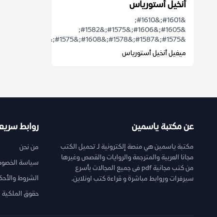
أنخيل أستورياس
&#1601;&#1610;
&#1605;&#1606;&#1575;&#1582;
&#1575;&#1587;&#1578;&#1608;&#1575;&...
ميغيل أنخيل أستورياس
عن مكتبة ياسمين
روابط سريع
مكتبة ياسمين هي منصة إلكترونية لـ تحميل الكتب
من نحن
مجانا العربية والمترجمة والروايات والقصص وغيرها
سياسة الخصوص
من كتب مجانية pdf فى جميع المجالات بأسرع
الشروط والأحك
سيرفرات وروابط مباشرة و قراءة كتب اونلاين.
حقوق الملكية ا