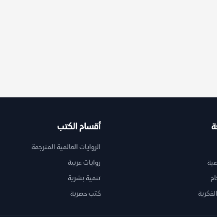
&#1575;&#1604;&#1593;&#1608;&#1575;&#1604;&#1605;
ة
أقسام الكتب
الروايات العالمية المترجمة
ية
روايات عربية
ام
تنمية بشرية
لفكرية
كتب حصرية