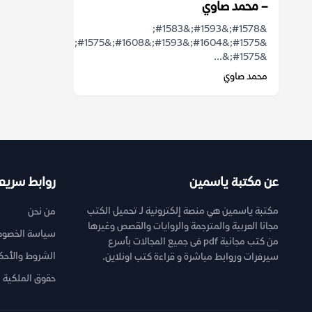
– محمد صاوي
&#1578;&#1593;&#1583;
&#1575;&...
محمد صاوي
عن مكتبة ياسمين
روابط سريع
مكتبة ياسمين هي منصة إلكترونية لـ تحميل الكتب
من نحن
مجانا العربية والمترجمة والروايات والقصص وغيرها
سياسة الخصوص
من كتب مجانية pdf فى جميع المجالات بأسرع
الشروط والأحك
سيرفرات وروابط مباشرة و قراءة كتب اونلاين.
حقوق الملكية ا