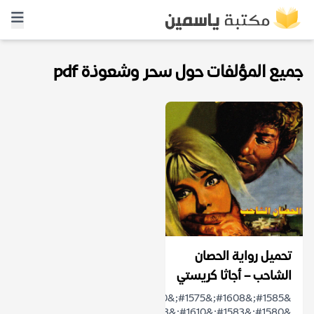
جميع المؤلفات حول سحر وشعوذة pdf
تحميل رواية الحصان
الشاحب – أجاثا كريستي
&#1585;&#1608;&#1575;&#1610;&#1577;
&#1580;&#1583;&#1610;&#1583;&#1577;