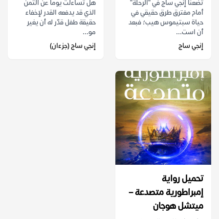
تضعنا إنجي ساج في "الرحلة"
هل تساءلت يوماً عن الثمن
أمام مفترق طرق حقيقي في
الذي قد يدفعه القدر لإخفاء
حياة سبتيموس هيب؛ فبعد
حقيقة طفل قدّر له أن يغير
أن است...
مو...
إنجي ساج
إنجي ساج (جزءان)
تحميل رواية
إمبراطورية متصدعة –
ميتشل هوجان