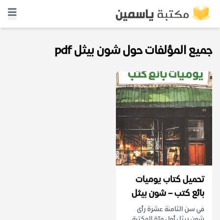
جميع المؤلفات حول شون بيثل pdf
تحميل كتاب يوميات
بائع كتب – شون بيثل
في سن الثامنة عشرة رأى
شون بيثل أول مرّة المكتبة