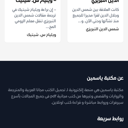
الدين التبريزي
– ويليام س. شيتيك
كانت العلاقة بين شمس الدين
– إن براعة ويليام شيتيك في
وجلال الدين لغزا محيرا للجميع
ترجمة مقالات شمس الدين
منذ نشأتها وحتى الآن. و...
التبريزي تنقل معلم الرومي
المح...
شمس الدين التبريزي
ويليام س. شيتيك
عن مكتبة ياسمين
مكتبة ياسمين هي منصة إلكترونية لـ تحميل الكتب مجانا العربية والمترجمة
والروايات والقصص وغيرها من كتب مجانية pdf فى جميع المجالات بأسرع
سيرفرات وروابط مباشرة و قراءة كتب اونلاين.
روابط سريعة