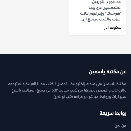
بعد هجوم الثوريين
المتحمسين على بيت
“هوشنك” وإحراقهم لآلات
العزف والكتب وجميع ال...
شكوفه آذر
عن مكتبة ياسمين
مكتبة ياسمين هي منصة إلكترونية لـ تحميل الكتب مجانا العربية والمترجمة
والروايات والقصص وغيرها من كتب مجانية pdf فى جميع المجالات بأسرع
سيرفرات وروابط مباشرة و قراءة كتب اونلاين.
روابط سريعة
من نحن