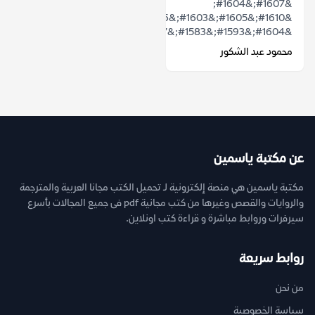
&#1607;&#1604;
&#1610;&#1605;&#1603;&#1606;
&#1604;&#1593;&#1583;&#1587;&#1577;...
محمود عبد الشكور
عن مكتبة ياسمين
مكتبة ياسمين هي منصة إلكترونية لـ تحميل الكتب مجانا العربية والمترجمة
والروايات والقصص وغيرها من كتب مجانية pdf فى جميع المجالات بأسرع
سيرفرات وروابط مباشرة و قراءة كتب اونلاين.
روابط سريعة
من نحن
سياسة الخصوصية