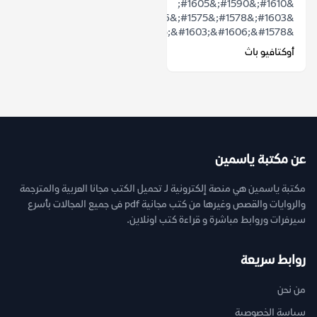
&#1610;&#1590;&#1605;
&#1603;&#1578;&#1575;&#1576;
&laquo;&#1603;&#1606;&#1578;...
أوكتافيو باث
عن مكتبة ياسمين
مكتبة ياسمين هي منصة إلكترونية لـ تحميل الكتب مجانا العربية والمترجمة
والروايات والقصص وغيرها من كتب مجانية pdf فى جميع المجالات بأسرع
سيرفرات وروابط مباشرة و قراءة كتب اونلاين.
روابط سريعة
من نحن
سياسة الخصوصية