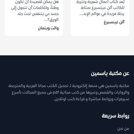
يُعد كتاب أعمال شعرية ونثرية
هل يمكن لقصيدة أن تكون
للكاتب ألن غينسبرغ بمثابة
وطناً، وللكلمات أن تتحول إلى
رحلة فريدة في عوالم الإبد...
جسد حي يتنفس تحت جلد
الورق؟...
ألن غينسبرغ
والت ويتمان
عن مكتبة ياسمين
مكتبة ياسمين هي منصة إلكترونية لـ تحميل الكتب مجانا العربية والمترجمة
والروايات والقصص وغيرها من كتب مجانية pdf فى جميع المجالات بأسرع
سيرفرات وروابط مباشرة و قراءة كتب اونلاين.
روابط سريعة
من نحن