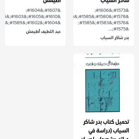
شاكر السياب
أطيمش
&#1607;&#1604;
&#1573;&#1606;
&#1578;&#1580;&#1585;&#1576;&#1577;
&#1604;&#1602;&#1589;&#1610;&#1583;&...
&#1576;&#1583;&#1585;
&#1575;...
عبد اللطيف أطيمش
بدر شاكر السياب
تحميل كتاب بدر شاكر
السياب (دراسة في