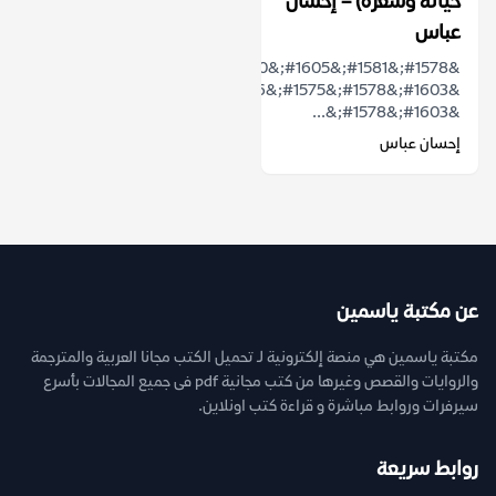
حياته وشعره) – إحسان
عباس
&#1578;&#1581;&#1605;&#1610;&#1604;
&#1603;&#1578;&#1575;&#1576;
&#1603;&#1578;&...
إحسان عباس
عن مكتبة ياسمين
مكتبة ياسمين هي منصة إلكترونية لـ تحميل الكتب مجانا العربية والمترجمة
والروايات والقصص وغيرها من كتب مجانية pdf فى جميع المجالات بأسرع
سيرفرات وروابط مباشرة و قراءة كتب اونلاين.
روابط سريعة