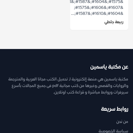
&#1575;&#1604;&#1587;&#1581;&#1585;
&#1607;&#1606;&#1575;
&#1604;&#1610;&#1587;...
ربيعة جلطي
عن مكتبة ياسمين
مكتبة ياسمين هي منصة إلكترونية لـ تحميل الكتب مجانا العربية والمترجمة
والروايات والقصص وغيرها من كتب مجانية pdf فى جميع المجالات بأسرع
سيرفرات وروابط مباشرة و قراءة كتب اونلاين.
روابط سريعة
من نحن
سياسة الخصوصية