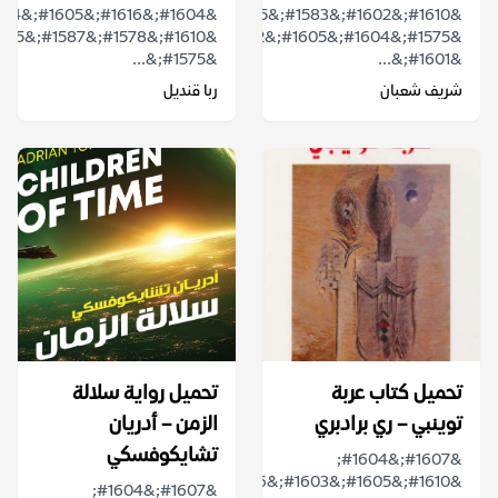
&#1610;&#1602;&#1583;&#1605;
&#1575;&#1604;&#1605;&#1572;&#1604;&#1601;
&#1575;&...
&#1601;&...
شريف شعبان
ربا قنديل
تحميل كتاب عربة
تحميل رواية سلالة
توينبي – ري برادبري
الزمن – أدريان
تشايكوفسكي
&#1607;&#1604;
&#1610;&#1605;&#1603;&#1606;
&#1607;&#1604;