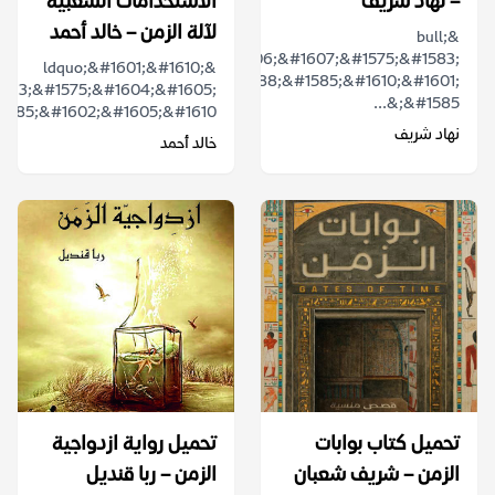
– نهاد شريف
الاستخدامات الشعبية
لآلة الزمن – خالد أحمد
&bull;
&laquo;&#1606;&#1607;&#1575;&#1583;
&ldquo;&#1601;&#1610;
&#1588;&#1585;&#1610;&#1601;
593;&#1575;&#1604;&#1605;
&#1585;&...
1585;&#1602;&#1605;&#1610;...
نهاد شريف
خالد أحمد
تحميل كتاب بوابات
تحميل رواية ازدواجية
الزمن – شريف شعبان
الزمن – ربا قنديل