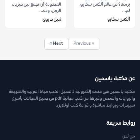
برمته؟ في عالم ألكس سكارو،
المحدودة أن تجمع بين فيزياء
لم...
الزمن، وده...
ألكس سكارو
نبيل فاروق
Next »
« Previous
عن مكتبة ياسمين
مكتبة ياسمين هي منصة إلكترونية لـ تحميل الكتب مجانا العربية والمترجمة
والروايات والقصص وغيرها من كتب مجانية pdf فى جميع المجالات بأسرع
سيرفرات وروابط مباشرة و قراءة كتب اونلاين.
روابط سريعة
من نحن