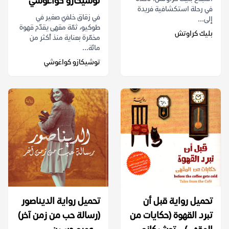
توشيكازو كواغوشي
في رحلة استكشافية فريدة
في زقاق خلفيّ صغير في
إلى...
طوكيو، ثمّة مقهى يقدّم قهوة
بليك كراوتش
مخمّرة بعناية منذ أكثر من
مائة...
توشيكازو كواغوشي
تحميل رواية قبل أن
تحميل رواية الديناصور
تبرد القهوة (حكايات من
(رسالة حب من زمن آخر)