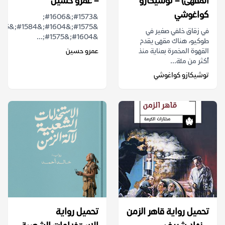
المقهى) – توشيكازو
– عمرو حسين
كواغوشي
&#1573;&#1606;
في زقاق خلفي صغير في
&#1604;&#1575;...
طوكيو، هناك مقهى يقدم
القهوة المخمرة بعناية منذ
عمرو حسين
أكثر من مئة...
توشيكازو كواغوشي
تحميل رواية قاهر الزمن
تحميل رواية