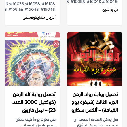
&#1604;&#1604;&#1608;&#1607;&#1605;...
ري برادبري
&#1604;&#1604;&#1584;&#1603;&#1575;&...
أدريان تشايكوفسكي
تحميل رواية رواد الزمن
تحميل رواية آلة الزمن
الجزء الثالث (شيفرة يوم
(كوكتيل 2000 العدد
القيامة) – ألكس سكارو
23) – نبيل فاروق
هل يمكن للصدفة المحضة أن
هل فكرت يوماً كيف يمكن
تعيد صياغة الوجود البشري
لمجموعة من الصفحات