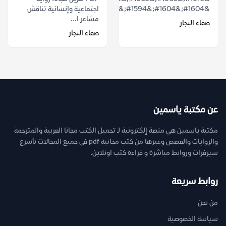
&#1604;&#1604;&#1594;&#1590;&#1576;...
اجتماعية وإنسانية تناقش
مشاعر ا...
صفاء النجار
صفاء النجار
عن مكتبة ياسمين
مكتبة ياسمين هي منصة إلكترونية لـ تحميل الكتب مجانا العربية والمترجمة
والروايات والقصص وغيرها من كتب مجانية pdf فى جميع المجالات بأسرع
سيرفرات وروابط مباشرة و قراءة كتب اونلاين.
روابط سريعة
من نحن
سياسة الخصوصية