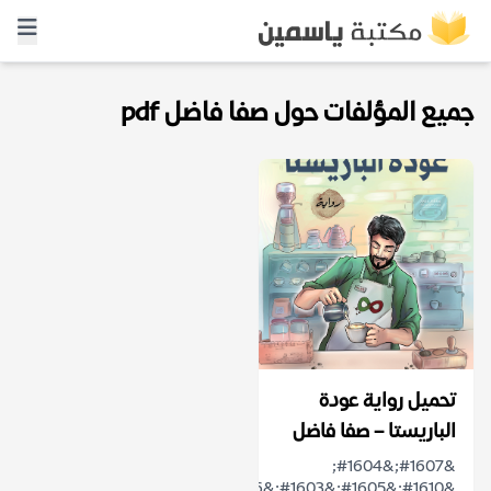
جميع المؤلفات حول صفا فاضل pdf
تحميل رواية عودة
الباريستا – صفا فاضل
&#1607;&#1604;
&#1610;&#1605;&#1603;&#1606;